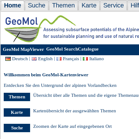
Home
Suche
Themen
Karte
Service
Hil
GeoMol SearchCatalogue
GeoMol MapViewer
|
|
|
Deutsch
English
Français
Italiano
Willkommen beim GeoMol-Kartenviewer
Entdecken Sie den Untergrund der alpinen Vorlandbecken
Übersicht über alle Themen und die eigene Themenau
Themen
Kartenübersicht der ausgewählten Themen
Karte
Zoomen der Karte auf eingegebenen Ort
Suche