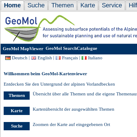
Home
Suche
Themen
Karte
Service
Hil
GeoMol SearchCatalogue
GeoMol MapViewer
|
|
|
Deutsch
English
Français
Italiano
Willkommen beim GeoMol-Kartenviewer
Entdecken Sie den Untergrund der alpinen Vorlandbecken
Übersicht über alle Themen und die eigene Themenau
Themen
Kartenübersicht der ausgewählten Themen
Karte
Zoomen der Karte auf eingegebenen Ort
Suche